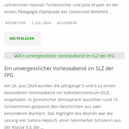
Lehrerinnen Hannah Tschentscher und Julia Krüper an der
ersten Pädagogik-Olympiade der Universität Bielefeld …
REDAKTION
1. JULI 2024
ALLGEMEIN
"„WIR
WEITERLESEN
BRAUCHEN
MEHR
Ein unvergesslicher Vorleseabend im SLZ der
EMPATHIE,
FFG
WENIGER
Am 26. Juni 2024 wurden die Jahrgänge 5 und 6 zu einem
besonderen Vorleseabend ins Selbstlernzentrum (SLZ)
BELEHRUNG“"
eingeladen. In gemütlicher Atmosphäre lauschten rund 15
SchülerInnen gespannt den Geschichten aus zwei
besonderen Büchern. Das Highlight des Abends war die
Lesung von Samira Hejosch, einer talentierten Schülerin aus
der Klasse 9.3, die …