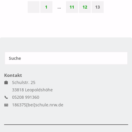
1
…
11
12
13
D&G-
Seitennummerierung
ABEND
der
AM
Beiträge
20.03.2024"
S
SUCH
n
Kontakt
🏫
Schulstr. 25
33818 Leopoldshöhe
📞
05208 991360
📧
186375[bei]schule.nrw.de