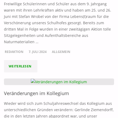
Freiwillige Schülerinnen und Schüler aus dem 9. Jahrgang
DANKE"
waren mit ihren Lehrkräften aktiv und haben am 25. und 26.
Juni mit Stefan Wrobel von der Firma Lebens(t)raum für die
Verschönerung unseres Schulhofes gesorgt. Bereits zum
dritten Mal in Folge wurden in einer zweitägigen Aktion tolle
Sitzgelegenheiten und Aufenthaltsbereiche aus
Naturmaterialien …
REDAKTION
7. JULI 2024
ALLGEMEIN
"SCHULHOFPROJEKT
WEITERLESEN
2024"
Veränderungen im Kollegium
Wieder wird sich zum Schuljahreswechsel das Kollegium aus
unterschiedlichen Gründen verändern: Gerlinde Ziemendorff,
die in den letzten Jahren abgeordnet war, und unser