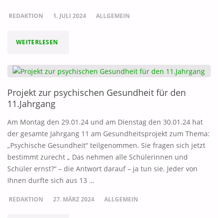
REDAKTION
1. JULI 2024
ALLGEMEIN
"EIN
WEITERLESEN
UNVERGESSLICHER
VORLESEABEND
Projekt zur psychischen Gesundheit für den
IM
11.Jahrgang
SLZ
Am Montag den 29.01.24 und am Dienstag den 30.01.24 hat
der gesamte Jahrgang 11 am Gesundheitsprojekt zum Thema:
DER
„Psychische Gesundheit“ teilgenommen. Sie fragen sich jetzt
bestimmt zurecht „ Das nehmen alle Schülerinnen und
FFG"
Schüler ernst?“ – die Antwort darauf – ja tun sie. Jeder von
Ihnen durfte sich aus 13 …
REDAKTION
27. MÄRZ 2024
ALLGEMEIN