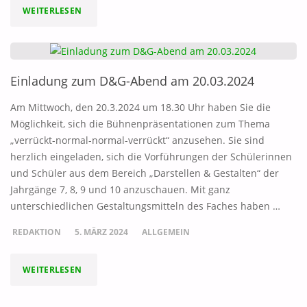
"PROJEKT
WEITERLESEN
ZUR
PSYCHISCHEN
Einladung zum D&G-Abend am 20.03.2024
GESUNDHEIT
Am Mittwoch, den 20.3.2024 um 18.30 Uhr haben Sie die
FÜR
Möglichkeit, sich die Bühnenpräsentationen zum Thema
„verrückt-normal-normal-verrückt“ anzusehen. Sie sind
DEN
herzlich eingeladen, sich die Vorführungen der Schülerinnen
und Schüler aus dem Bereich „Darstellen & Gestalten“ der
11.JAHRGANG"
Jahrgänge 7, 8, 9 und 10 anzuschauen. Mit ganz
unterschiedlichen Gestaltungsmitteln des Faches haben …
REDAKTION
5. MÄRZ 2024
ALLGEMEIN
"EINLADUNG
WEITERLESEN
ZUM