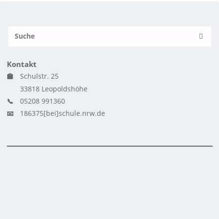
S
SUCH
n
Kontakt
🏫
Schulstr. 25
33818 Leopoldshöhe
📞
05208 991360
📧
186375[bei]schule.nrw.de