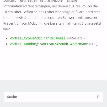
Durchführung) regelmäßig angeboten. Es gibt
Informationsveranstaltungen, bei denen z.B. die Polizei die
Eltern über Gefahren des CyberMobbings aufklärt. Letzteres
bildet inzwischen einen besonderen Schwerpunkt unserer
Prävention von Mobbing, die bereits in Jahrgang 5 umgesetzt
wird.
Vortrag „CyberMobbing“ der Polizei
(PPS-Datei)
Vortrag „Mobbing“ von Frau Schmidt-Watermann
(PDF)
S
SUCH
n