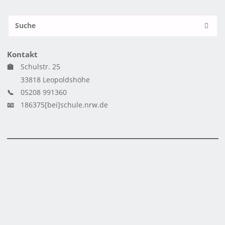
S
SUCH
n
Kontakt
🏫
Schulstr. 25
33818 Leopoldshöhe
📞
05208 991360
📧
186375[bei]schule.nrw.de