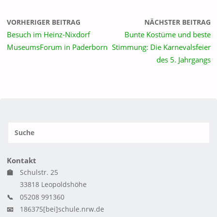
VORHERIGER BEITRAG
NÄCHSTER BEITRAG
Besuch im Heinz-Nixdorf
Bunte Kostüme und beste
MuseumsForum in Paderborn
Stimmung: Die Karnevalsfeier
des 5. Jahrgangs
S
SUCH
n
Kontakt
🏫
Schulstr. 25
33818 Leopoldshöhe
📞
05208 991360
📧
186375[bei]schule.nrw.de