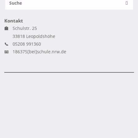
SUCH
n
Kontakt
🏫
Schulstr. 25
33818 Leopoldshöhe
📞
05208 991360
📧
186375[bei]schule.nrw.de