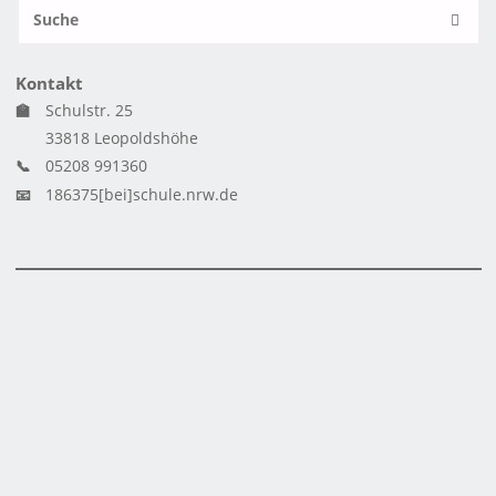
S
SUCH
n
Kontakt
🏫
Schulstr. 25
33818 Leopoldshöhe
📞
05208 991360
📧
186375[bei]schule.nrw.de