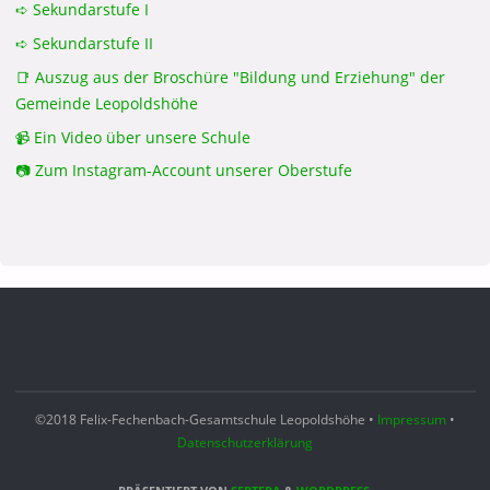
➪ Sekundarstufe I
➪ Sekundarstufe II
📑 Auszug aus der Broschüre "Bildung und Erziehung" der
Gemeinde Leopoldshöhe
📹 Ein Video über unsere Schule
📷 Zum Instagram-Account unserer Oberstufe
©2018 Felix-Fechenbach-Gesamtschule Leopoldshöhe •
Impressum
•
Datenschutzerklärung