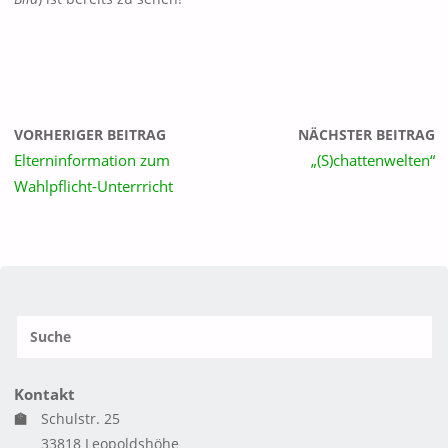
VORHERIGER BEITRAG
NÄCHSTER BEITRAG
Elterninformation zum
„(S)chattenwelten“
Wahlpflicht-Unterrricht
S
SUCH
n
Kontakt
🏫
Schulstr. 25
33818 Leopoldshöhe