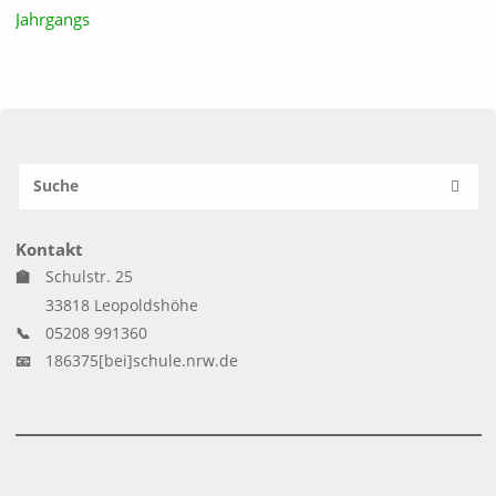
Jahrgangs
S
SUCH
n
Kontakt
🏫
Schulstr. 25
33818 Leopoldshöhe
📞
05208 991360
📧
186375[bei]schule.nrw.de