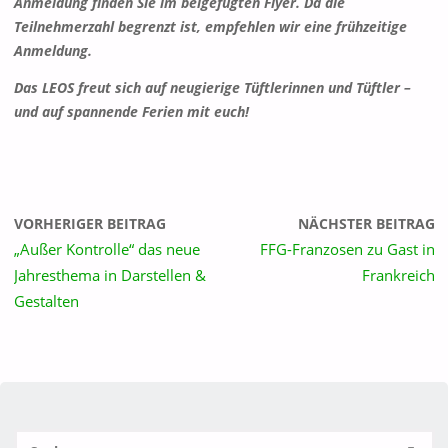
Anmeldung finden Sie im beigefügten Flyer. Da die
Teilnehmerzahl begrenzt ist, empfehlen wir eine frühzeitige
Anmeldung.
Das LEOS freut sich auf neugierige Tüftlerinnen und Tüftler –
und auf spannende Ferien mit euch!
VORHERIGER BEITRAG
NÄCHSTER BEITRAG
„Außer Kontrolle“ das neue
FFG-Franzosen zu Gast in
Jahresthema in Darstellen &
Frankreich
Gestalten
S