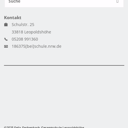
SUCH
n
Kontakt
🏫
Schulstr. 25
33818 Leopoldshöhe
📞
05208 991360
📧
186375[bei]schule.nrw.de
©2025 Felix-Fechenbach-Gesamtschule Leopoldshöhe