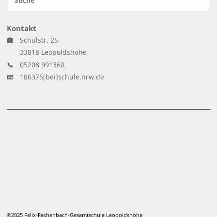
SUCH
n
Kontakt
🏫
Schulstr. 25
33818 Leopoldshöhe
📞
05208 991360
📧
186375[bei]schule.nrw.de
©2025 Felix-Fechenbach-Gesamtschule Leopoldshöhe