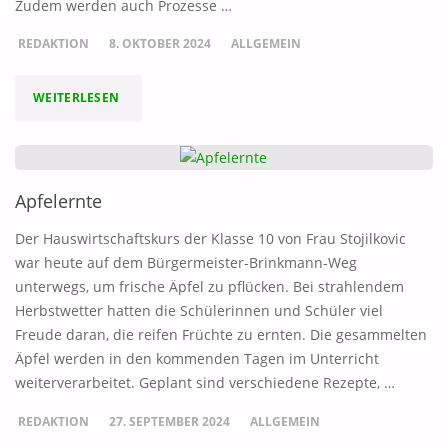
Zudem werden auch Prozesse …
FAMILIENZENTRUM
REDAKTION
8. OKTOBER 2024
ALLGEMEIN
LÄDT
"NEUE
WEITERLESEN
ZUM
VITRINEN
ELTERNVORTRAG
IM
Apfelernte
EIN."
NEUBAU"
Der Hauswirtschaftskurs der Klasse 10 von Frau Stojilkovic
war heute auf dem Bürgermeister-Brinkmann-Weg
unterwegs, um frische Äpfel zu pflücken. Bei strahlendem
Herbstwetter hatten die Schülerinnen und Schüler viel
Freude daran, die reifen Früchte zu ernten. Die gesammelten
Äpfel werden in den kommenden Tagen im Unterricht
weiterverarbeitet. Geplant sind verschiedene Rezepte, …
REDAKTION
27. SEPTEMBER 2024
ALLGEMEIN