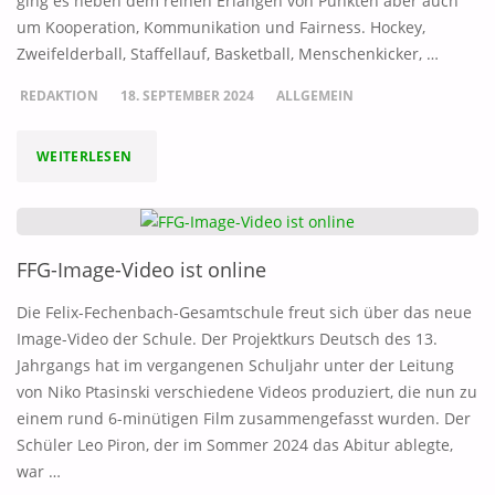
ging es neben dem reinen Erlangen von Punkten aber auch
um Kooperation, Kommunikation und Fairness. Hockey,
Zweifelderball, Staffellauf, Basketball, Menschenkicker, …
REDAKTION
18. SEPTEMBER 2024
ALLGEMEIN
"VIEL
WEITERLESEN
AKTION
BEIM
FFG-Image-Video ist online
„ALTERNATIVEN
Die Felix-Fechenbach-Gesamtschule freut sich über das neue
SPORTFEST“"
Image-Video der Schule. Der Projektkurs Deutsch des 13.
Jahrgangs hat im vergangenen Schuljahr unter der Leitung
von Niko Ptasinski verschiedene Videos produziert, die nun zu
einem rund 6-minütigen Film zusammengefasst wurden. Der
Schüler Leo Piron, der im Sommer 2024 das Abitur ablegte,
war …