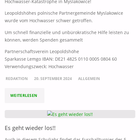
Hochwasser-Katastrophe in Myslakowice!
ORTMUND"
Leopoldshöhes polnische Partnergemeinde Myslakowice
wurde vom Hochwasser schwer getroffen.
Um schnell finanzielle und unbürokratische Hilfe leisten zu
können, werden Spenden gesammelt
Partnerschaftsverein Leopoldshöhe
Sparkasse Lemgo IBAN: DE21 4825 0110 0005 0804 60
Verwendungszweck: Hochwasser
REDAKTION
20. SEPTEMBER 2024
ALLGEMEIN
"HOCHWASSER-
WEITERLESEN
KATASTROPHE
IN
Es geht wieder los!!
MYSLAKOWICE!"
Auch in diesem Schuljahr findet das Fussballturnier des 5.