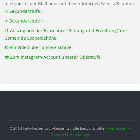
telefonisch, per Mail oder auf dieser Internet-Seite, z.B. unter:
➪ Sekundarstufe I
➪ Sekundarstufe II
📑 Auszug aus der Broschüre "Bildung und Erziehung" der
Gemeinde Leopoldshöhe
📹 Ein Video über unsere Schule
📷 Zum Instagram-Account unserer Oberstufe
©2018 Felix-Fechenbach-Gesamtschule Leopoldshöhe •
Impressum
•
Datenschutzerklärung