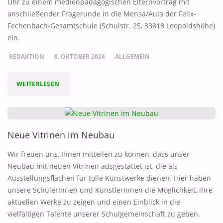
Uhr zu einem medienpädagogischen Elternvortrag mit
anschließender Fragerunde in die Mensa/Aula der Felix-
Fechenbach-Gesamtschule (Schulstr. 25, 33818 Leopoldshöhe)
ein.
REDAKTION
8. OKTOBER 2024
ALLGEMEIN
"„LEG
WEITERLESEN
DOCH
MAL
Neue Vitrinen im Neubau
DEIN
Wir freuen uns, Ihnen mitteilen zu können, dass unser
HANDY
Neubau mit neuen Vitrinen ausgestattet ist, die als
Ausstellungsflächen für tolle Kunstwerke dienen. Hier haben
WEG“
unsere SchülerInnen und KünstlerInnen die Möglichkeit, ihre
aktuellen Werke zu zeigen und einen Einblick in die
–
vielfältigen Talente unserer Schulgemeinschaft zu geben.
DAS