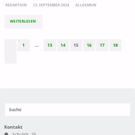
REDAKTION
13. SEPTEMBER 2024
ALLGEMEIN
"FFG-
WEITERLESEN
IMAGE-
1
…
13
14
15
16
17
18
VIDEO
Seitennummerierung
IST
der
ONLINE"
Beiträge
S
SUCH
n
Kontakt
🏫
Schulstr. 25